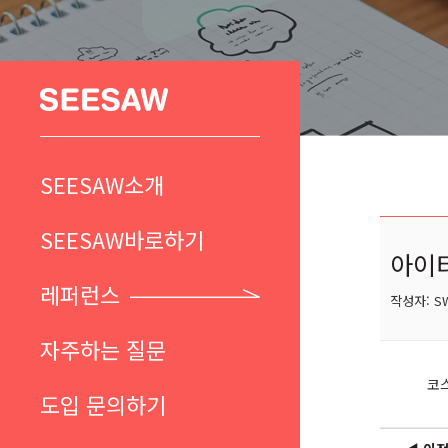
SEESAW소개
SEESAW바로하기
아이
레퍼런스
작성자: SW
자주하는 질문
코
도입 문의하기